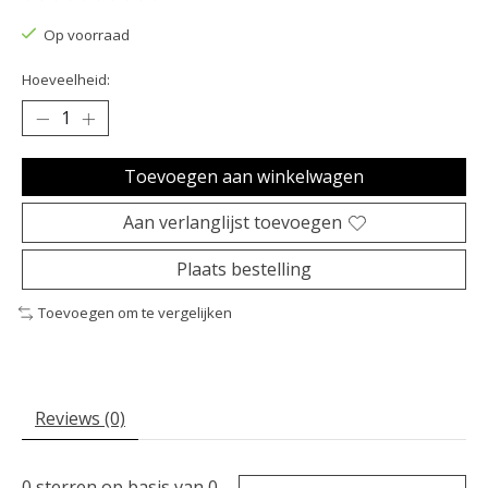
De beoordeling van dit product is
0
van de 5
Op voorraad
Hoeveelheid:
Toevoegen aan winkelwagen
Aan verlanglijst toevoegen
Plaats bestelling
Toevoegen om te vergelijken
Reviews (0)
0
sterren op basis van
0