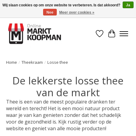
Wij slaan cookies op om onze website te verbeteren. Is dat akkoord?
Ja
Nee
Meer over cookies »
Voor 15:00 besteld, morgen in huis!
Verlanglijst
Winkelwa
Home
/
Theekraam
/
Losse thee
De lekkerste losse thee
van de markt
Thee is een van de meest populaire dranken ter
wereld en terecht! Het is een mooi natuur product
waar je van kan genieten zonder dat het schadelijk
voor de gezondheid is. Kijk rustig verder op de
website en geniet van alle mooie producten!