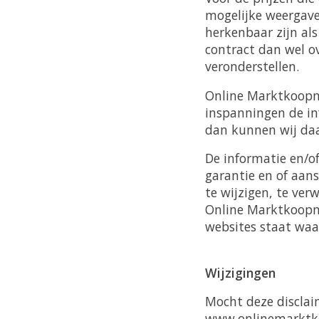
mogelijke weergave 
herkenbaar zijn al
contract dan wel 
veronderstellen.
Online Marktkoopma
inspanningen de inf
dan kunnen wij daa
De informatie en/
garantie en of aan
te wijzigen, te ve
Online Marktkoopma
websites staat waar
Wijzigingen
Mocht deze disclai
www.onlinemarktko