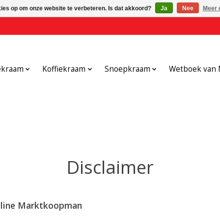
kies op om onze website te verbeteren. Is dat akkoord?
Ja
Nee
Meer 
ekraam
Koffiekraam
Snoepkraam
Wetboek van 
Disclaimer
nline Marktkoopman