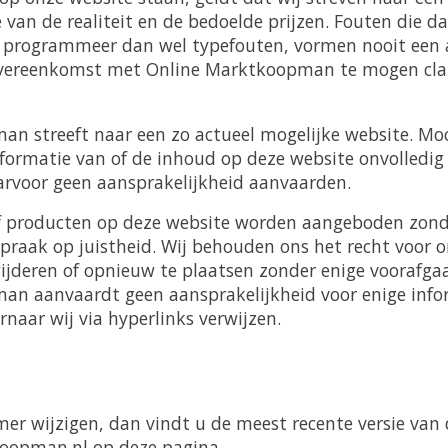
van de realiteit en de bedoelde prijzen. Fouten die d
s programmeer dan wel typefouten, vormen nooit een
overeenkomst met Online Marktkoopman te mogen cla
n streeft naar een zo actueel mogelijke website. M
ormatie van of de inhoud op deze website onvolledig e
rvoor geen aansprakelijkheid aanvaarden.
of producten op deze website worden aangeboden zond
spraak op juistheid. Wij behouden ons het recht voor 
rwijderen of opnieuw te plaatsen zonder enige voorafg
n aanvaardt geen aansprakelijkheid voor enige info
naar wij via hyperlinks verwijzen.
mer wijzigen, dan vindt u de meest recente versie van 
opman.nl op deze pagina.