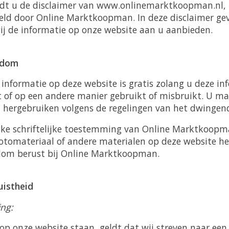
dt u de disclaimer van www.onlinemarktkoopman.nl, 
teld door Online Marktkoopman. In deze disclaimer ge
j de informatie op onze website aan u aanbieden.
endom
informatie op deze website is gratis zolang u deze in
dt of op een andere manier gebruikt of misbruikt. U m
n hergebruiken volgens de regelingen van het dwingend
jke schriftelijke toestemming van Online Marktkoopma
fotomateriaal of andere materialen op deze website he
ndom berust bij Online Marktkoopman.
uistheid
ing:
 op onze website staan, geldt dat wij streven naar een