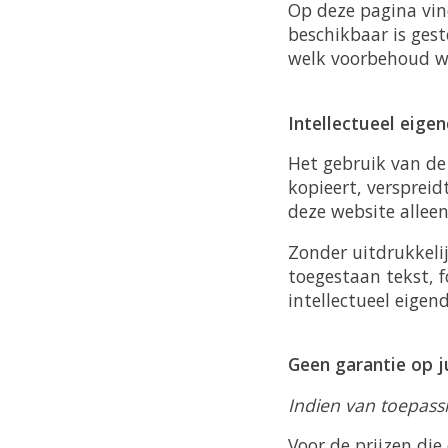
Op deze pagina vin
beschikbaar is ges
welk voorbehoud wi
Intellectueel eig
Het gebruik van de 
kopieert, versprei
deze website allee
Zonder uitdrukkeli
toegestaan tekst, 
intellectueel eige
Geen garantie op j
Indien van toepass
Voor de prijzen die