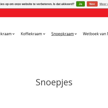
kies op om onze website te verbeteren. Is dat akkoord?
Ja
Nee
Meer 
ekraam
Koffiekraam
Snoepkraam
Wetboek van 
Snoepjes