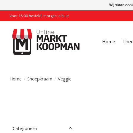
Wij slaan coo
Voor 15:00 besteld, morgen in huis!
Home
The
Home
/
Snoepkraam
/
Veggie
Categorieën