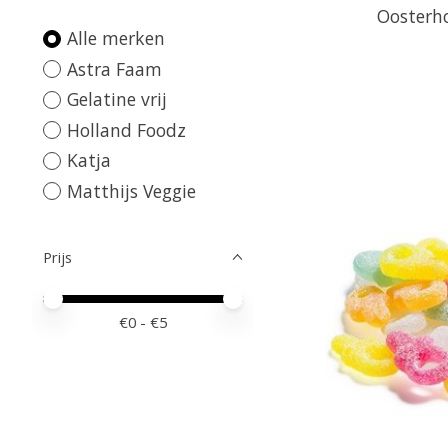
Oosterh
Alle merken
Astra Faam
Gelatine vrij
Holland Foodz
Katja
Matthijs Veggie
Prijs
Minimale prijswaarde
Price maximum value
€
0
- €
5