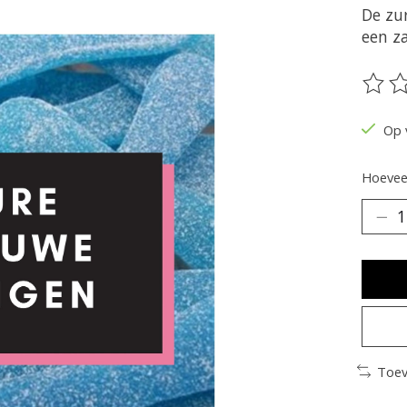
De zu
een za
De be
Op 
Hoeveel
Toev