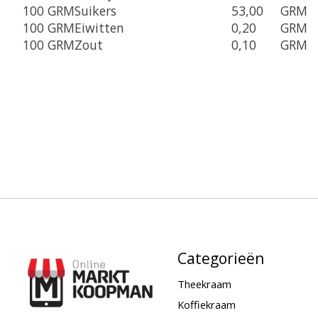
100 GRM
Suikers
53,00
GRM
100 GRM
Eiwitten
0,20
GRM
100 GRM
Zout
0,10
GRM
Categorieën
Theekraam
Koffiekraam