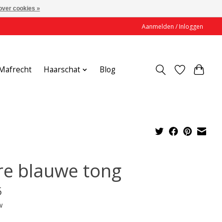
over cookies »
Aanmelden / Inloggen
Mafrecht
Haarschat
Blog
re blauwe tong
5
w