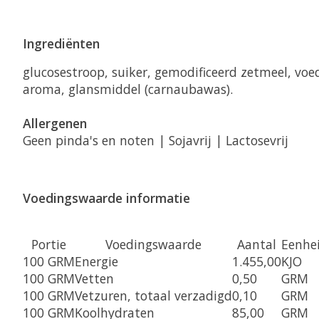
Ingrediënten
glucosestroop, suiker, gemodificeerd zetmeel, voed
aroma, glansmiddel (carnaubawas).
Allergenen
Geen pinda's en noten | Sojavrij | Lactosevrij
Voedingswaarde informatie
Portie
Voedingswaarde
Aantal
Eenhe
100 GRM
Energie
1.455,00
KJO
100 GRM
Vetten
0,50
GRM
100 GRM
Vetzuren, totaal verzadigd
0,10
GRM
100 GRM
Koolhydraten
85,00
GRM