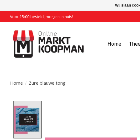
Wij slaan coo
Voor 15:00 besteld, morgen in huis!
Home
The
Home
/
Zure blauwe tong
Product image slideshow Items