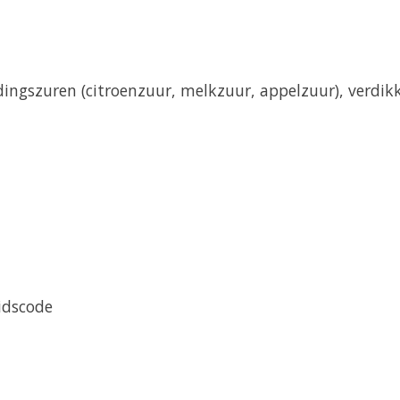
ingszuren (citroenzuur, melkzuur, appelzuur), verdikki
idscode