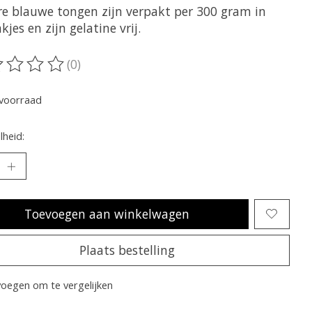
re blauwe tongen zijn verpakt per 300 gram in
kjes en zijn gelatine vrij.
(0)
oordeling van dit product is
0
van de 5
voorraad
heid:
Toevoegen aan winkelwagen
Plaats bestelling
oegen om te vergelijken