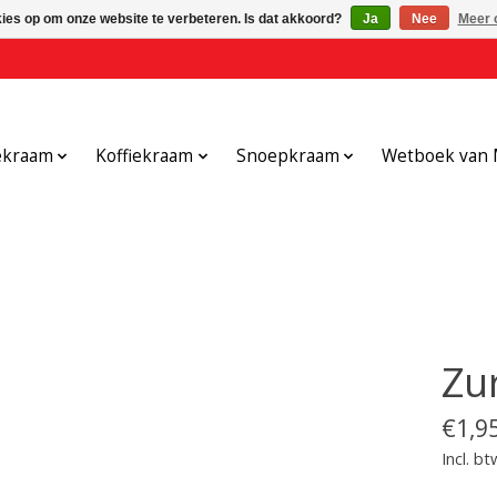
kies op om onze website te verbeteren. Is dat akkoord?
Ja
Nee
Meer 
ekraam
Koffiekraam
Snoepkraam
Wetboek van 
Zu
€1,9
Incl. bt