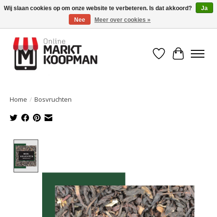
Wij slaan cookies op om onze website te verbeteren. Is dat akkoord?
Ja
Nee
Meer over cookies »
Voor 15:00 besteld, morgen in huis!
Verlanglijst
Winkelwa
Home
/
Bosvruchten
Product image slideshow Items