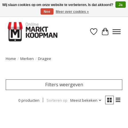
Wij slaan cookies op om onze website te verbeteren. Is dat akkoord?
Ja
Nee
Meer over cookies »
Voor 15:00 besteld, morgen in huis!
Verlanglijst
Winkelwa
Home
/
Merken
/
Dragee
Filters weergeven
0 producten
Sorteren op
Meest bekeken