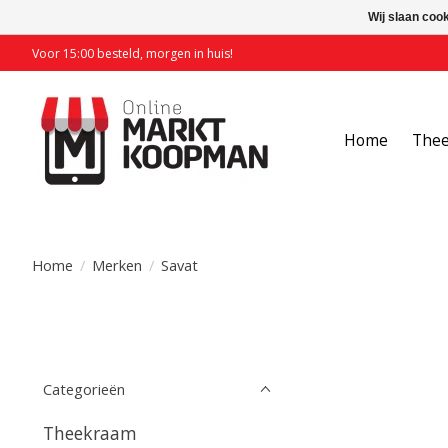
Wij slaan coo
Voor 15:00 besteld, morgen in huis!
Home
The
Home
/
Merken
/
Savat
Categorieën
Theekraam