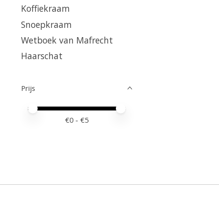
Koffiekraam
Snoepkraam
Wetboek van Mafrecht
Haarschat
Prijs
Minimale prijswaarde
Price maximum value
€
0
- €
5