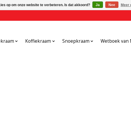
kies op om onze website te verbeteren. Is dat akkoord?
Ja
Nee
Meer 
ekraam
Koffiekraam
Snoepkraam
Wetboek van 