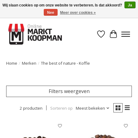
Wij slaan cookies op om onze website te verbeteren. Is dat akkoord?
Ja
Nee
Meer over cookies »
Voor 15:00 besteld, morgen in huis!
Verlanglijst
Winkelwa
Home
/
Merken
/
The best of nature - Koffie
Filters weergeven
2 producten
Sorteren op
Meest bekeken