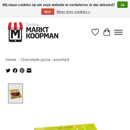
Wij slaan cookies op om onze website te verbeteren. Is dat akkoord?
Ja
Nee
Meer over cookies »
Voor 15:00 besteld, morgen in huis!
Verlanglijst
Winkelwa
Home
/
Chocolade pizza - assorted
Product image slideshow Items