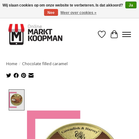
Wij slaan cookies op om onze website te verbeteren. Is dat akkoord?
Ja
Nee
Meer over cookies »
Voor 15:00 besteld, morgen in huis!
Verlanglijst
Winkelwa
Home
/
Chocolate filled caramel
Product image slideshow Items