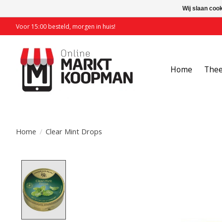
Wij slaan coo
Voor 15:00 besteld, morgen in huis!
Home
The
Home
/
Clear Mint Drops
Product image slideshow Items