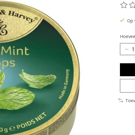
De be
Op 
Hoeveel
Toev