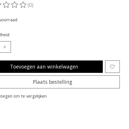
(0)
oordeling van dit product is
0
van de 5
voorraad
heid:
Toevoegen aan winkelwagen
Plaats bestelling
oegen om te vergelijken