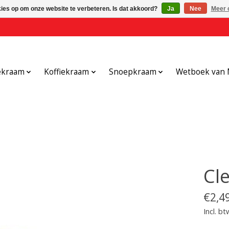
kies op om onze website te verbeteren. Is dat akkoord?
Ja
Nee
Meer 
ekraam
Koffiekraam
Snoepkraam
Wetboek van 
Cl
€2,4
Incl. bt