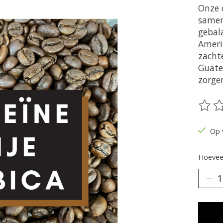
Onze c
samen
gebal
Ameri
zachte
Guate
zorge
De be
Op 
Hoeveel