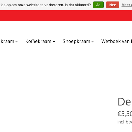
kies op om onze website te verbeteren. Is dat akkoord?
Ja
Nee
Meer 
ekraam
Koffiekraam
Snoepkraam
Wetboek van 
De
€5,5
Incl. bt