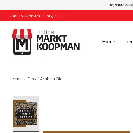
Wij slaan coo
Voor 15:00 besteld, morgen in huis!
Home
The
Home
/
Decaf Arabica Bio
Product image slideshow Items