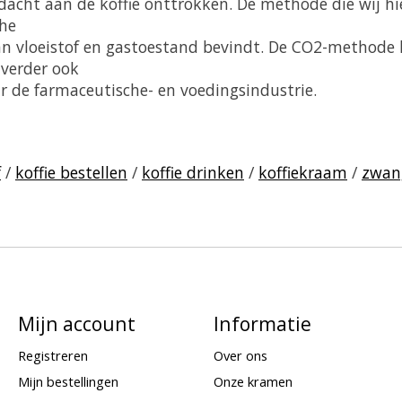
dacht aan de koffie onttrokken. De methode die wij h
che
n vloeistof en gastoestand bevindt. De CO2-methode he
 verder ook
aar de farmaceutische- en voedingsindustrie.
f
/
koffie bestellen
/
koffie drinken
/
koffiekraam
/
zwan
Mijn account
Informatie
Registreren
Over ons
Mijn bestellingen
Onze kramen