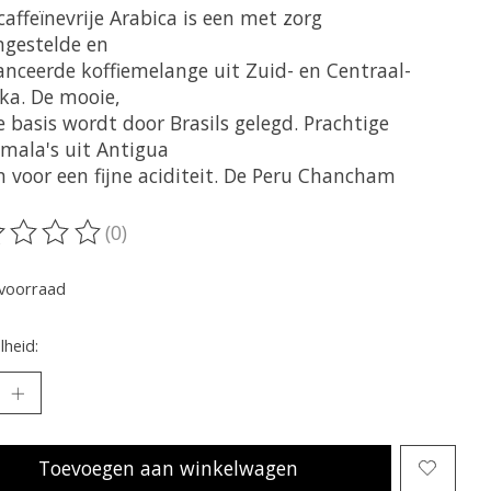
affeïnevrije Arabica is een met zorg
gestelde en
anceerde koffiemelange uit Zuid- en Centraal-
ka. De mooie,
 basis wordt door Brasils gelegd. Prachtige
mala's uit Antigua
n voor een fijne aciditeit. De Peru Chancham
(0)
oordeling van dit product is
0
van de 5
voorraad
heid:
Toevoegen aan winkelwagen