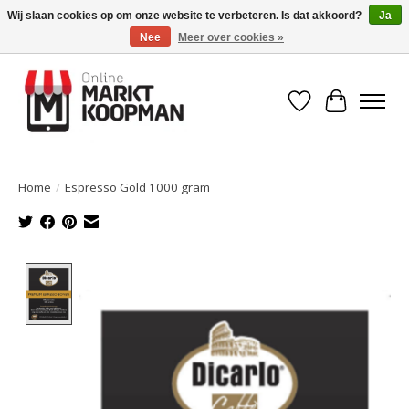
Wij slaan cookies op om onze website te verbeteren. Is dat akkoord?
Ja
Nee
Meer over cookies »
Voor 15:00 besteld, morgen in huis!
Verlanglijst
Winkelwa
Home
/
Espresso Gold 1000 gram
Product image slideshow Items