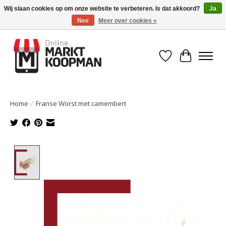
Wij slaan cookies op om onze website te verbeteren. Is dat akkoord?
Ja
Nee
Meer over cookies »
Voor 15:00 besteld, morgen in huis!
Verlanglijst
Winkelwa
Home
/
Franse Worst met camembert
Product image slideshow Items