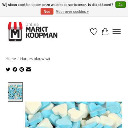
Wij slaan cookies op om onze website te verbeteren. Is dat akkoord?
Ja
Nee
Meer over cookies »
Voor 15:00 besteld, morgen in huis!
Verlanglijst
Winkelwa
Home
/
Hartjes blauw-wit
Product image slideshow Items