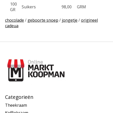
100
Suikers
98,00
GRM
GR
chocolade
/
geboorte snoep
/
jongetje
/
origineel
cadeua
Categorieën
Theekraam
Koffiekraam