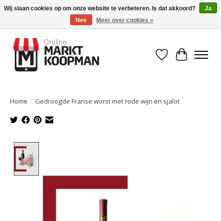
Wij slaan cookies op om onze website te verbeteren. Is dat akkoord?
Ja
Nee
Meer over cookies »
Voor 15:00 besteld, morgen in huis!
Verlanglijst
Winkelwa
Home
/
Gedroogde Franse worst met rode wijn en sjalot
Product image slideshow Items