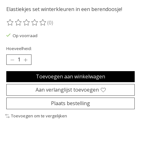
Elastiekjes set winterkleuren in een berendoosje!
(0)
De beoordeling van dit product is
0
van de 5
Op voorraad
Hoeveelheid:
Toevoegen aan winkelwagen
Aan verlanglijst toevoegen
Plaats bestelling
Toevoegen om te vergelijken