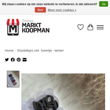
Wij slaan cookies op om onze website te verbeteren. Is dat akkoord?
Ja
Nee
Meer over cookies »
Voor 15:00 besteld, morgen in huis!
Verlanglijst
Winkelwa
Home
/
Elastiekjes set - beertje - winter
Product image slideshow Items