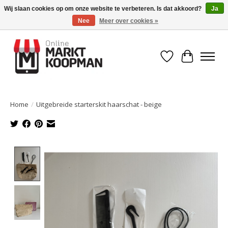
Wij slaan cookies op om onze website te verbeteren. Is dat akkoord?
Ja
Nee
Meer over cookies »
Voor 15:00 besteld, morgen in huis!
Verlanglijst
Winkelwa
Home
/
Uitgebreide starterskit haarschat - beige
Product image slideshow Items