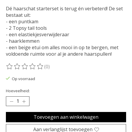
Dé haarschat starterset is terug én verbeterd! De set
bestaat uit:
- een puntkam
- 2 Topsy tail tools
- een elastiekjesverwijderaar
- haarklemmen
- een beige etui om alles mooi in op te bergen, met
voldoende ruimte voor al je andere haarspullen!
(0)
De beoordeling van dit product is
0
van de 5
Op voorraad
Hoeveelheid:
Toevoegen aan winkelwagen
Aan verlanglijst toevoegen