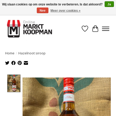
Wij slaan cookies op om onze website te verbeteren. Is dat akkoord?
Ja
Nee
Meer over cookies »
Voor 15:00 besteld, morgen in huis!
Verlanglijst
Winkelwa
Home
/
Hazelnoot siroop
Product image slideshow Items