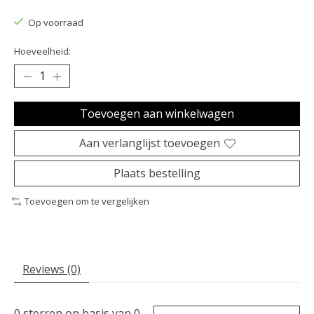
De beoordeling van dit product is
0
van de 5
Op voorraad
Hoeveelheid:
Toevoegen aan winkelwagen
Aan verlanglijst toevoegen
Plaats bestelling
Toevoegen om te vergelijken
Reviews (0)
0
sterren op basis van
0