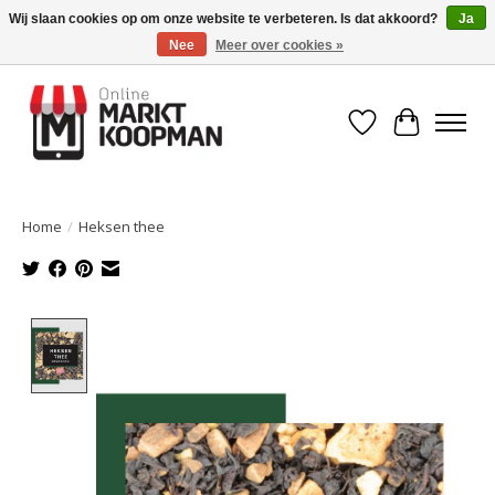
Wij slaan cookies op om onze website te verbeteren. Is dat akkoord?
Ja
Nee
Meer over cookies »
Voor 15:00 besteld, morgen in huis!
Verlanglijst
Winkelwa
Home
/
Heksen thee
Product image slideshow Items