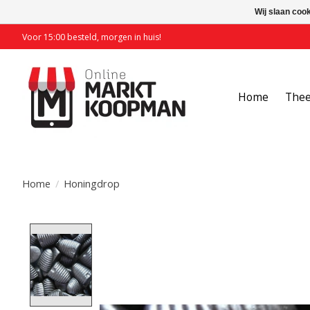
Wij slaan coo
Voor 15:00 besteld, morgen in huis!
Home
The
Home
/
Honingdrop
Product image slideshow Items