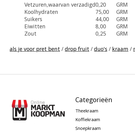
Vetzuren,waarvan verzadigd
0,20
GRM
Koolhydraten
75,00
GRM
Suikers
44,00
GRM
Eiwitten
8,00
GRM
Zout
0,25
GRM
als je voor pret bent
/
drop fruit
/
duo's
/
kraam
/
Categorieën
Theekraam
Koffiekraam
Snoepkraam