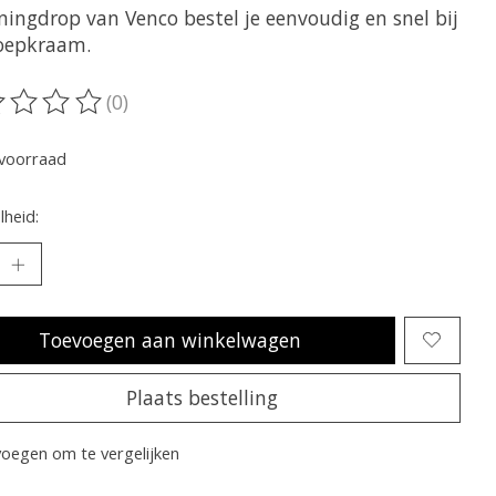
ningdrop van Venco bestel je eenvoudig en snel bij
oepkraam.
(0)
oordeling van dit product is
0
van de 5
voorraad
heid:
Toevoegen aan winkelwagen
Plaats bestelling
oegen om te vergelijken