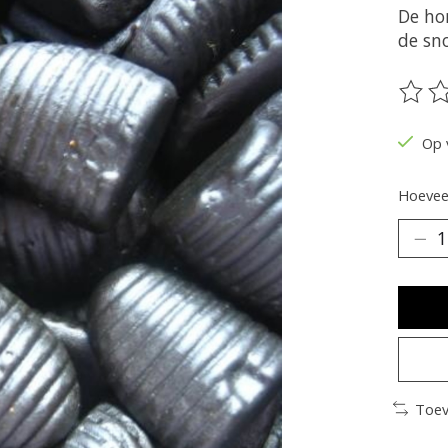
De ho
de sn
De be
Op 
Hoeveel
Toev