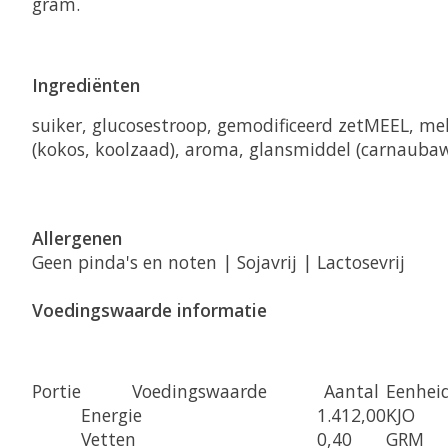
gram.
Ingrediënten
suiker, glucosestroop, gemodificeerd zetMEEL, me
(kokos, koolzaad), aroma, glansmiddel (carnaubaw
Allergenen
Geen pinda's en noten | Sojavrij | Lactosevrij
Voedingswaarde informatie
Portie
Voedingswaarde
Aantal
Eenhei
Energie
1.412,00
KJO
Vetten
0,40
GRM