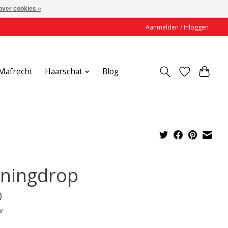
over cookies »
Aanmelden / Inloggen
Mafrecht
Haarschat
Blog
ningdrop
0
w