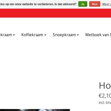
kies op om onze website te verbeteren. Is dat akkoord?
Ja
Nee
Meer 
ekraam
Koffiekraam
Snoepkraam
Wetboek van 
Ho
€2,1
Incl. bt