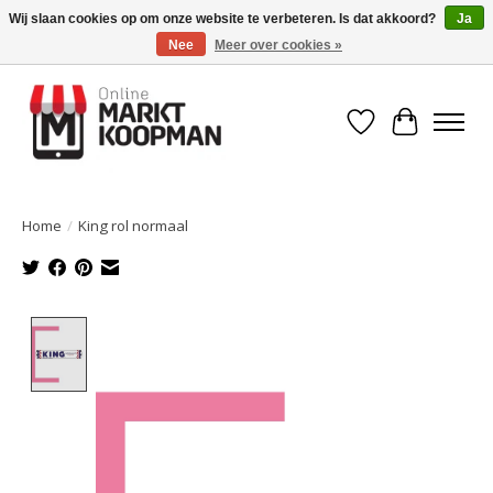
Wij slaan cookies op om onze website te verbeteren. Is dat akkoord?
Ja
Nee
Meer over cookies »
Voor 15:00 besteld, morgen in huis!
Verlanglijst
Winkelwa
Home
/
King rol normaal
Product image slideshow Items