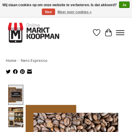
Wij slaan cookies op om onze website te verbeteren. Is dat akkoord?
Ja
Nee
Meer over cookies »
Voor 15:00 besteld, morgen in huis!
Verlanglijst
Winkelwa
Home
/
Nero Espresso
Product image slideshow Items