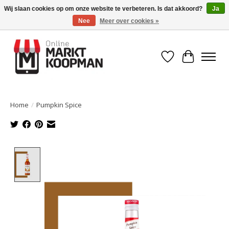
Wij slaan cookies op om onze website te verbeteren. Is dat akkoord?
Ja
Nee
Meer over cookies »
Voor 15:00 besteld, morgen in huis!
Verlanglijst
Winkelwa
Home
/
Pumpkin Spice
Product image slideshow Items