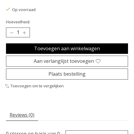
De beoordeling van dit product is
0
van de 5
Op voorraad
Hoeveelheid:
Toevoegen aan winkelwagen
Aan verlanglijst toevoegen
Plaats bestelling
Toevoegen om te vergelijken
Reviews (0)
0
sterren op basis van
0