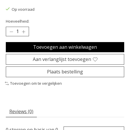
De beoordeling van dit product is
0
van de 5
Op voorraad
Hoeveelheid:
Toevoegen aan winkelwagen
Aan verlanglijst toevoegen
Plaats bestelling
Toevoegen om te vergelijken
Reviews (0)
0
sterren op basis van
0