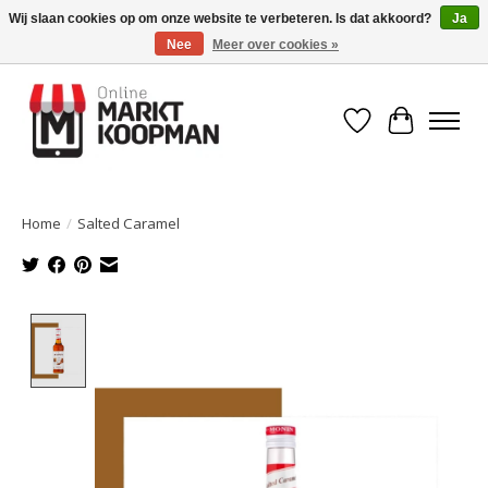
Wij slaan cookies op om onze website te verbeteren. Is dat akkoord?
Ja
Nee
Meer over cookies »
Voor 15:00 besteld, morgen in huis!
Verlanglijst
Winkelwa
Home
/
Salted Caramel
Product image slideshow Items