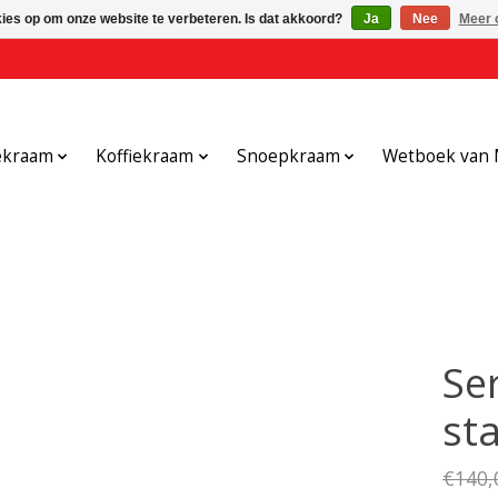
kies op om onze website te verbeteren. Is dat akkoord?
Ja
Nee
Meer 
ekraam
Koffiekraam
Snoepkraam
Wetboek van 
Se
st
€140,