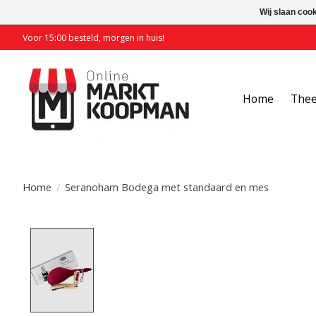
Wij slaan coo
Voor 15:00 besteld, morgen in huis!
Home
The
Home
/
Seranoham Bodega met standaard en mes
Product image slideshow Items