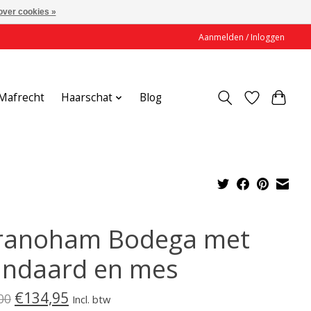
over cookies »
Aanmelden / Inloggen
Mafrecht
Haarschat
Blog
ranoham Bodega met
andaard en mes
€134,95
00
Incl. btw