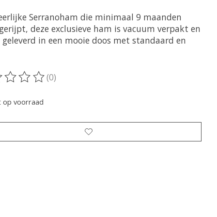
eerlijke Serranoham die minimaal 9 maanden
 gerijpt, deze exclusieve ham is vacuum verpakt en
 geleverd in een mooie doos met standaard en
(0)
oordeling van dit product is
0
van de 5
t op voorraad