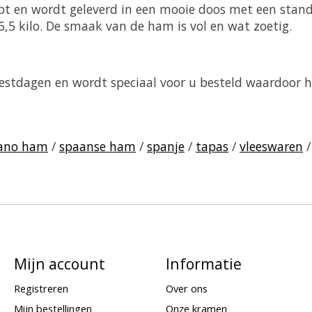
pt en wordt geleverd in een mooie doos met een stand
6,5 kilo. De smaak van de ham is vol en wat zoetig.
feestdagen en wordt speciaal voor u besteld waardoor he
rano ham
/
spaanse ham
/
spanje
/
tapas
/
vleeswaren
Mijn account
Informatie
Registreren
Over ons
Mijn bestellingen
Onze kramen