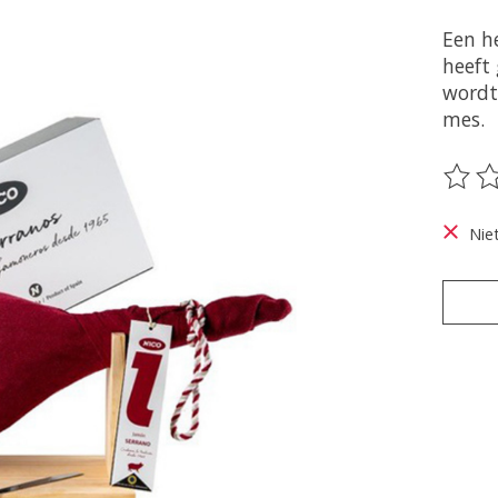
Een h
heeft
wordt
mes.
De be
Nie