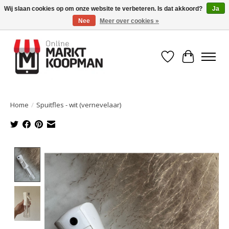
Wij slaan cookies op om onze website te verbeteren. Is dat akkoord?
Ja
Nee
Meer over cookies »
Voor 15:00 besteld, morgen in huis!
Verlanglijst
Winkelwa
Home
/
Spuitfles - wit (vernevelaar)
Product image slideshow Items