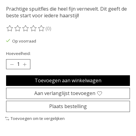
Prachtige spuitfles die heel fijn vernevelt. Dit geeft de
beste start voor iedere haarstijl!
(0)
De beoordeling van dit product is
0
van de 5
Op voorraad
Hoeveelheid:
Toevoegen aan winkelwagen
Aan verlanglijst toevoegen
Plaats bestelling
Toevoegen om te vergelijken