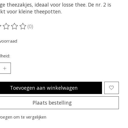
ge theezakjes, ideaal voor losse thee. De nr. 2 is
ikt voor kleine theepotten.
(0)
oordeling van dit product is
0
van de 5
voorraad
heid:
Toevoegen aan winkelwagen
Plaats bestelling
oegen om te vergelijken