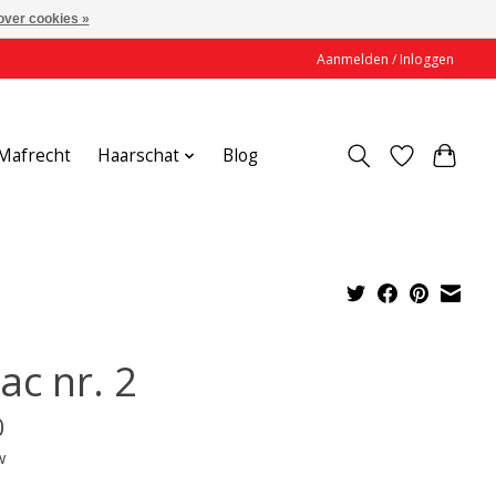
over cookies »
Aanmelden / Inloggen
Mafrecht
Haarschat
Blog
ac nr. 2
0
w