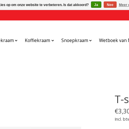
kies op om onze website te verbeteren. Is dat akkoord?
Ja
Nee
Meer 
ekraam
Koffiekraam
Snoepkraam
Wetboek van 
T-s
€3,3
Incl. bt