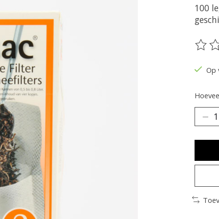
100 le
gesch
De be
Op 
Hoeveel
Toev