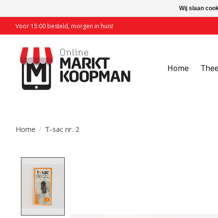
Wij slaan coo
Voor 15:00 besteld, morgen in huis!
Home
The
Home
/
T-sac nr. 2
Product image slideshow Items