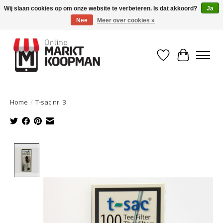
Wij slaan cookies op om onze website te verbeteren. Is dat akkoord?
Ja
Nee
Meer over cookies »
Voor 15:00 besteld, morgen in huis!
Verlanglijst
Winkelwa
Home
/
T-sac nr. 3
Product image slideshow Items