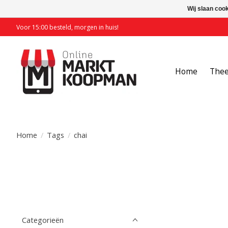
Wij slaan coo
Voor 15:00 besteld, morgen in huis!
Home
The
Home
/
Tags
/
chai
Categorieën