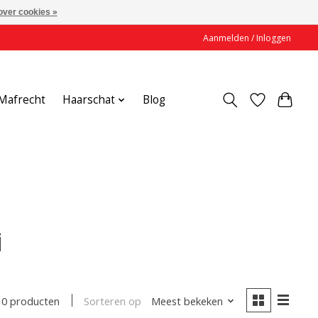
over cookies »
Aanmelden / Inloggen
Mafrecht
Haarschat
Blog
i
Sorteren op
Meest bekeken
0 producten