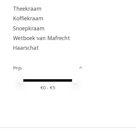
Theekraam
Koffiekraam
Snoepkraam
Wetboek van Mafrecht
Haarschat
Prijs
Minimale prijswaarde
Price maximum value
€
0
- €
5