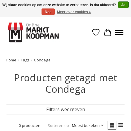
Wij slaan cookies op om onze website te verbeteren. Is dat akkoord?
Ja
Nee
Meer over cookies »
Voor 15:00 besteld, morgen in huis!
Verlanglijst
Winkelwa
Home
/
Tags
/
Condega
Producten getagd met
Condega
Filters weergeven
0 producten
Sorteren op
Meest bekeken