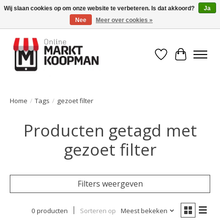
Wij slaan cookies op om onze website te verbeteren. Is dat akkoord?
Ja
Nee
Meer over cookies »
Voor 15:00 besteld, morgen in huis!
Verlanglijst
Winkelwa
Home
/
Tags
/
gezoet filter
Producten getagd met
gezoet filter
Filters weergeven
0 producten
Sorteren op
Meest bekeken