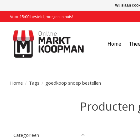
Wij slaan coo
Voor 15:00 besteld, morgen in huis!
Home
The
Home
/
Tags
/
goedkoop snoep bestellen
Producten 
Categorieën