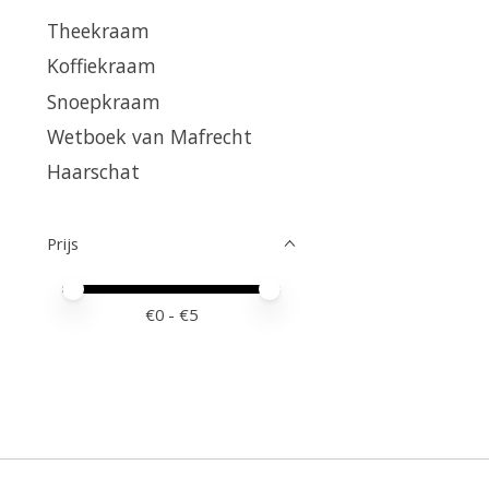
Theekraam
Koffiekraam
Snoepkraam
Wetboek van Mafrecht
Haarschat
Prijs
Minimale prijswaarde
Price maximum value
€
0
- €
5