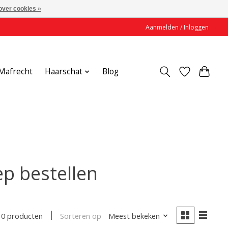
over cookies »
Aanmelden / Inloggen
Mafrecht
Haarschat
Blog
p bestellen
Sorteren op
Meest bekeken
0 producten