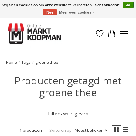
Wij slaan cookies op om onze website te verbeteren. Is dat akkoord?
Ja
Nee
Meer over cookies »
Voor 15:00 besteld, morgen in huis!
Verlanglijst
Winkelwa
Home
/
Tags
/
groene thee
Producten getagd met
groene thee
Filters weergeven
1 producten
Sorteren op
Meest bekeken