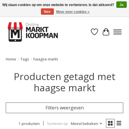
Wij slaan cookies op om onze website te verbeteren. Is dat akkoord?
Ja
Nee
Meer over cookies »
Voor 15:00 besteld, morgen in huis!
Verlanglijst
Winkelwa
Home
/
Tags
/
haagse markt
Producten getagd met
haagse markt
Filters weergeven
1 producten
Sorteren op
Meest bekeken