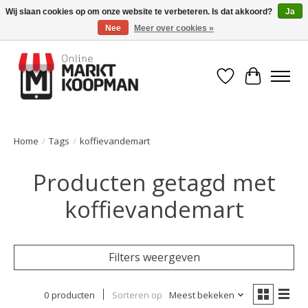
Wij slaan cookies op om onze website te verbeteren. Is dat akkoord?
Ja
Nee
Meer over cookies »
Voor 15:00 besteld, morgen in huis!
Verlanglijst
Winkelwa
Home
/
Tags
/
koffievandemart
Producten getagd met
koffievandemart
Filters weergeven
0 producten
Sorteren op
Meest bekeken