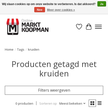
Wij slaan cookies op om onze website te verbeteren. Is dat akkoord?
Ja
Nee
Meer over cookies »
Voor 15:00 besteld, morgen in huis!
Verlanglijst
Winkelwa
Home
/
Tags
/
kruiden
Producten getagd met
kruiden
Filters weergeven
0 producten
Sorteren op
Meest bekeken