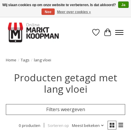
Wij slaan cookies op om onze website te verbeteren. Is dat akkoord?
Ja
Nee
Meer over cookies »
Voor 15:00 besteld, morgen in huis!
Verlanglijst
Winkelwa
Home
/
Tags
/
lang vloei
Producten getagd met
lang vloei
Filters weergeven
0 producten
Sorteren op
Meest bekeken