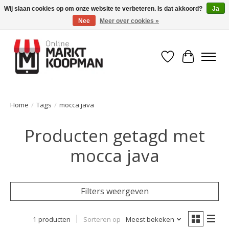
Wij slaan cookies op om onze website te verbeteren. Is dat akkoord?
Ja
Nee
Meer over cookies »
Voor 15:00 besteld, morgen in huis!
Verlanglijst
Winkelwa
Home
/
Tags
/
mocca java
Producten getagd met
mocca java
Filters weergeven
1 producten
Sorteren op
Meest bekeken