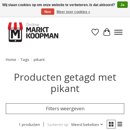
Wij slaan cookies op om onze website te verbeteren. Is dat akkoord?
Ja
Nee
Meer over cookies »
Voor 15:00 besteld, morgen in huis!
Verlanglijst
Winkelwa
Home
/
Tags
/
pikant
Producten getagd met
pikant
Filters weergeven
1 producten
Sorteren op
Meest bekeken