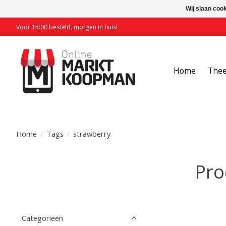
Wij slaan coo
Voor 15:00 besteld, morgen in huis!
Home
The
Home
/
Tags
/
strawberry
Pro
Categorieën