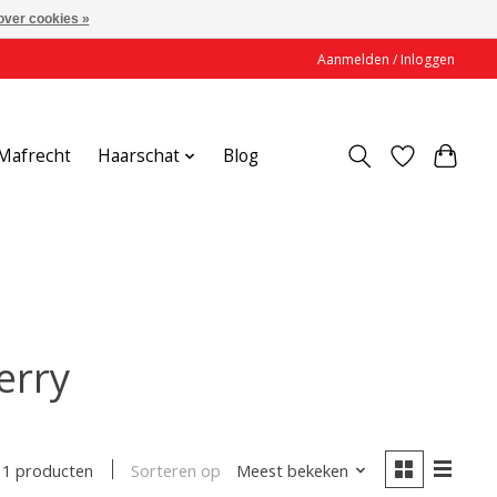
over cookies »
Aanmelden / Inloggen
Mafrecht
Haarschat
Blog
erry
Sorteren op
Meest bekeken
1 producten