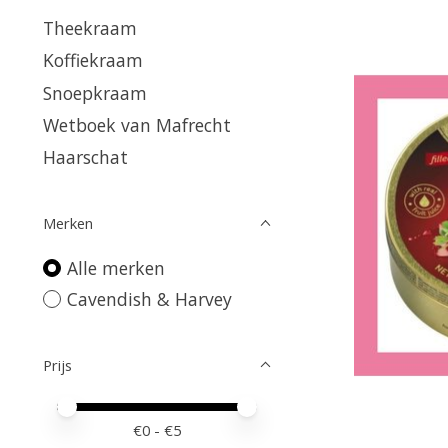
Theekraam
Koffiekraam
Snoepkraam
Wetboek van Mafrecht
Haarschat
Merken
Alle merken
Cavendish & Harvey
Prijs
Minimale prijswaarde
Price maximum value
€
0
- €
5