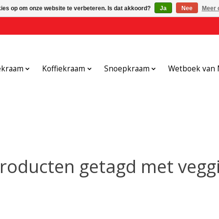
kies op om onze website te verbeteren. Is dat akkoord?
Ja
Nee
Meer 
ekraam
Koffiekraam
Snoepkraam
Wetboek van 
roducten getagd met vegg