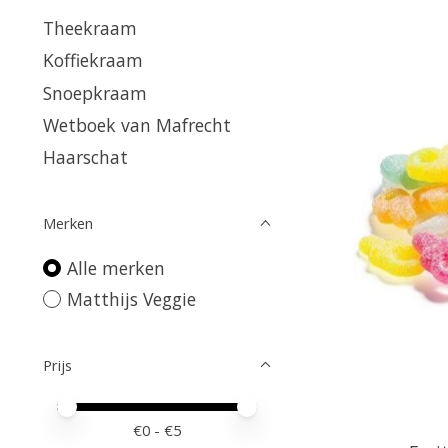
Theekraam
Koffiekraam
Snoepkraam
Wetboek van Mafrecht
Haarschat
Merken
Alle merken
Matthijs Veggie
Prijs
Minimale prijswaarde
Price maximum value
€
0
- €
5