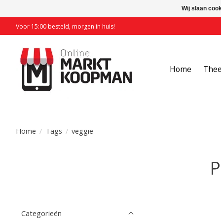
Wij slaan coo
Voor 15:00 besteld, morgen in huis!
Home
The
Home
/
Tags
/
veggie
P
Categorieën