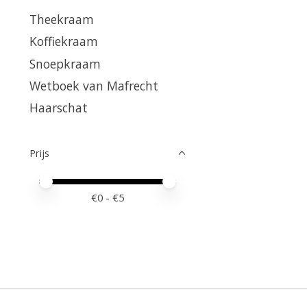
Theekraam
Koffiekraam
Snoepkraam
Wetboek van Mafrecht
Haarschat
Prijs
Minimale prijswaarde
Price maximum value
€
0
- €
5