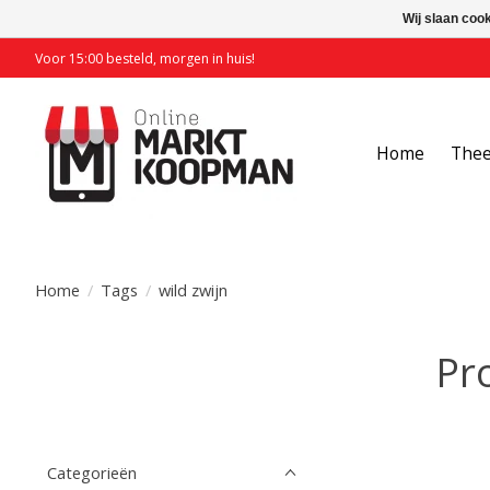
Wij slaan coo
Voor 15:00 besteld, morgen in huis!
Home
The
Home
/
Tags
/
wild zwijn
Pr
Categorieën