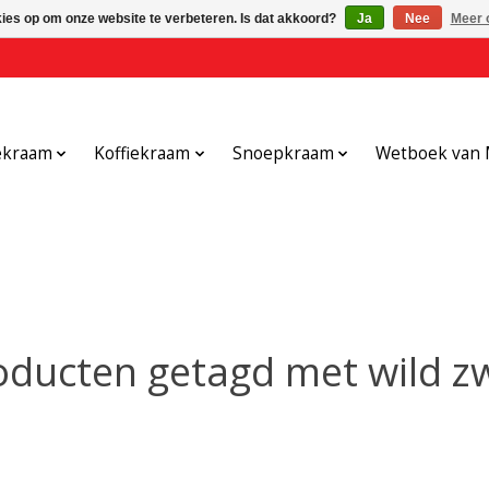
kies op om onze website te verbeteren. Is dat akkoord?
Ja
Nee
Meer 
ekraam
Koffiekraam
Snoepkraam
Wetboek van 
oducten getagd met wild zw