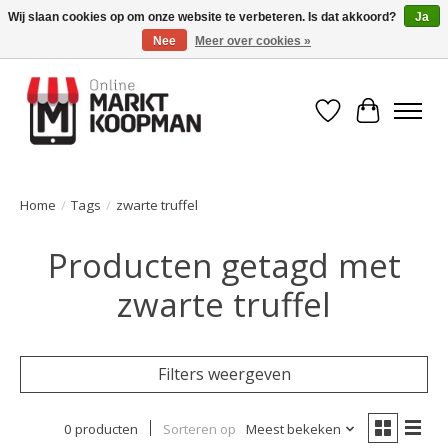
Wij slaan cookies op om onze website te verbeteren. Is dat akkoord?
Ja
Nee
Meer over cookies »
Voor 15:00 besteld, morgen in huis!
Verlanglijst
Winkelwa
Home
/
Tags
/
zwarte truffel
Producten getagd met
zwarte truffel
Filters weergeven
0 producten
Sorteren op
Meest bekeken