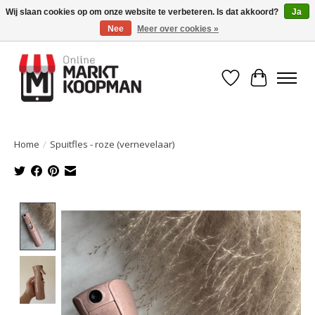
Wij slaan cookies op om onze website te verbeteren. Is dat akkoord?
Ja
Nee
Meer over cookies »
Voor 15:00 besteld, morgen in huis!
Verlanglijst
Winkelwa
Home
/
Spuitfles - roze (vernevelaar)
Product image slideshow Items