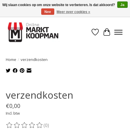
Wij slaan cookies op om onze website te verbeteren. Is dat akkoord?
Ja
Nee
Meer over cookies »
Voor 15:00 besteld, morgen in huis!
Verlanglijst
Winkelwa
Home
/
verzendkosten
Product image slideshow Items
verzendkosten
€0,00
Incl. btw
(0)
De beoordeling van dit product is
0
van de 5