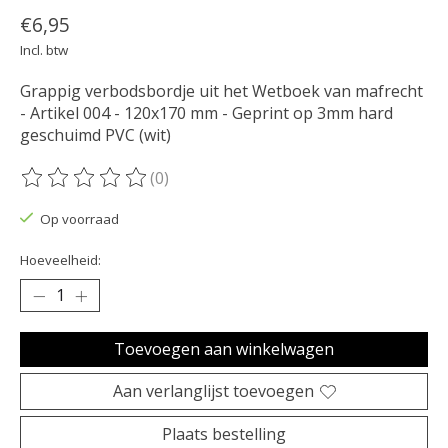
€6,95
Incl. btw
Grappig verbodsbordje uit het Wetboek van mafrecht
- Artikel 004 - 120x170 mm - Geprint op 3mm hard
geschuimd PVC (wit)
(0)
De beoordeling van dit product is
0
van de 5
Op voorraad
Hoeveelheid:
Toevoegen aan winkelwagen
Aan verlanglijst toevoegen
Plaats bestelling