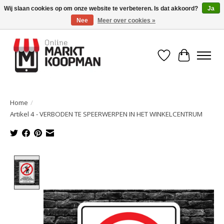
Wij slaan cookies op om onze website te verbeteren. Is dat akkoord?
Ja
Nee
Meer over cookies »
Voor 15:00 besteld, morgen in huis!
Verlanglijst
Winkelwa
Home
/
Artikel 4 - VERBODEN TE SPEERWERPEN IN HET WINKELCENTRUM
Product image slideshow Items