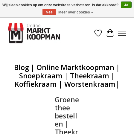
Wij slaan cookies op om onze website te verbeteren. Is dat akkoord?
Ja
Nee
Meer over cookies »
Voor 15:00 besteld, morgen in huis!
Verlanglijst
Winkelwa
Blog | Online Marktkoopman |
Snoepkraam | Theekraam |
Koffiekraam | Worstenkraam|
Groene
thee
bestell
en |
Theekr