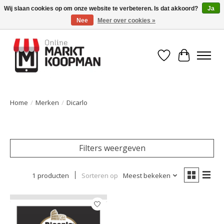
Wij slaan cookies op om onze website te verbeteren. Is dat akkoord?
Ja
Nee
Meer over cookies »
Voor 15:00 besteld, morgen in huis!
Verlanglijst
Winkelwa
Home
/
Merken
/
Dicarlo
Filters weergeven
1 producten
Sorteren op
Meest bekeken